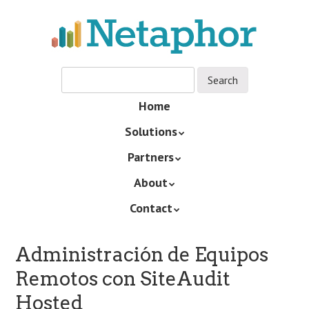
Skip
to
main
content
Skip
Home
Menu
to
Solutions
content
Partners
About
Contact
Administración de Equipos
Remotos con SiteAudit
Hosted